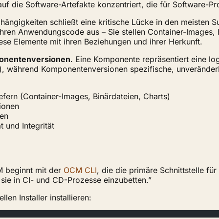
uf die Software-Artefakte konzentriert, die für Software-P
bhängigkeiten schließt eine kritische Lücke in den meisten 
Ihren Anwendungscode aus – Sie stellen Container-Images, H
ese Elemente mit ihren Beziehungen und ihrer Herkunft.
nentenversionen
. Eine Komponente repräsentiert eine lo
), während Komponentenversionen spezifische, unveränderl
liefern (Container-Images, Binärdateien, Charts)
tionen
ten
t und Integrität
CM beginnt mit der
OCM CLI
, die die primäre Schnittstelle fü
 sie in CI- und CD-Prozesse einzubetten.”
en Installer installieren: