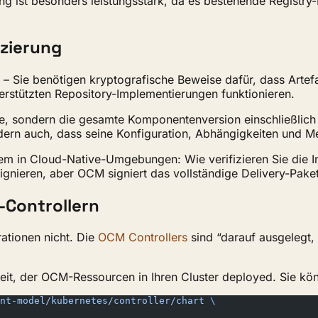
t besonders leistungsstark, da es bestehende Registry-In
izierung
 – Sie benötigen kryptografische Beweise dafür, dass Artefa
nterstützten Repository-Implementierungen funktionieren.
kte, sondern die gesamte Komponentenversion einschließlich
ondern auch, dass seine Konfiguration, Abhängigkeiten und M
em in Cloud-Native-Umgebungen: Wie verifizieren Sie die In
ignieren, aber OCM signiert das vollständige Delivery-Paket
-Controllern
ationen nicht. Die
OCM Controllers
sind “darauf ausgelegt,
it, der OCM-Ressourcen in Ihren Cluster deployed. Sie könn
nt-model/kubernetes/controller/chart
 \