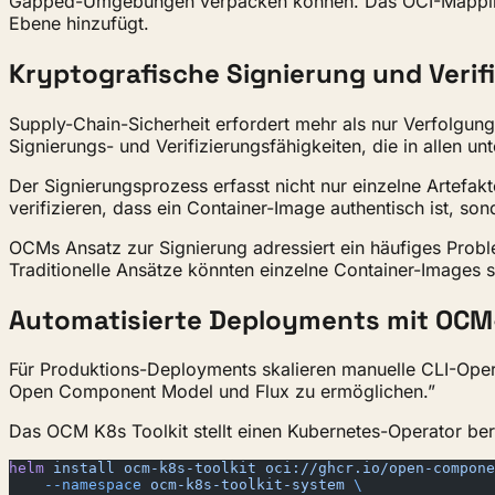
Gapped-Umgebungen verpacken können. Das OCI-Mapping is
Ebene hinzufügt.
Kryptografische Signierung und Verif
Supply-Chain-Sicherheit erfordert mehr als nur Verfolgung
Signierungs- und Verifizierungsfähigkeiten, die in allen u
Der Signierungsprozess erfasst nicht nur einzelne Artefa
verifizieren, dass ein Container-Image authentisch ist, s
OCMs Ansatz zur Signierung adressiert ein häufiges Probl
Traditionelle Ansätze könnten einzelne Container-Images s
Automatisierte Deployments mit OCM
Für Produktions-Deployments skalieren manuelle CLI-Oper
Open Component Model und Flux zu ermöglichen.”
Das OCM K8s Toolkit stellt einen Kubernetes-Operator bere
helm
 install
 ocm-k8s-toolkit
 oci://ghcr.io/open-compone
    --namespace
 ocm-k8s-toolkit-system
 \