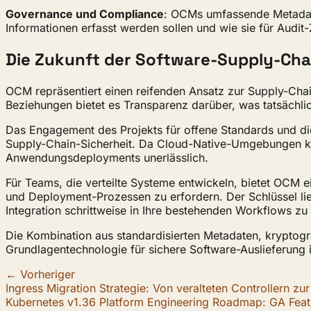
Governance und Compliance
: OCMs umfassende Metadate
Informationen erfasst werden sollen und wie sie für Aud
Die Zukunft der Software-Supply-Cha
OCM repräsentiert einen reifenden Ansatz zur Supply-Chai
Beziehungen bietet es Transparenz darüber, was tatsächl
Das Engagement des Projekts für offene Standards und die
Supply-Chain-Sicherheit. Da Cloud-Native-Umgebungen kom
Anwendungsdeployments unerlässlich.
Für Teams, die verteilte Systeme entwickeln, bietet OC
und Deployment-Prozessen zu erfordern. Der Schlüssel lie
Integration schrittweise in Ihre bestehenden Workflows zu 
Die Kombination aus standardisierten Metadaten, kryptogr
Grundlagentechnologie für sichere Software-Auslieferun
← Vorheriger
Ingress Migration Strategie: Von veralteten Controllern z
Kubernetes v1.36 Platform Engineering Roadmap: GA Featu