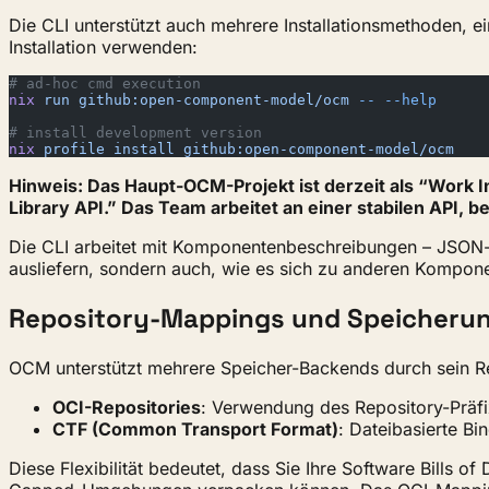
Die CLI unterstützt auch mehrere Installationsmethoden, 
Installation verwenden:
# ad-hoc cmd execution
nix
 run
 github:open-component-model/ocm
 --
 --help
# install development version
nix
 profile
 install
 github:open-component-model/ocm
Hinweis: Das Haupt-OCM-Projekt ist derzeit als “Work 
Library API.” Das Team arbeitet an einer stabilen API, 
Die CLI arbeitet mit Komponentenbeschreibungen – JSON- 
ausliefern, sondern auch, wie es sich zu anderen Kompon
Repository-Mappings und Speicheru
OCM unterstützt mehrere Speicher-Backends durch sein Re
OCI-Repositories
: Verwendung des Repository-Präf
CTF (Common Transport Format)
: Dateibasierte Bi
Diese Flexibilität bedeutet, dass Sie Ihre Software Bills o