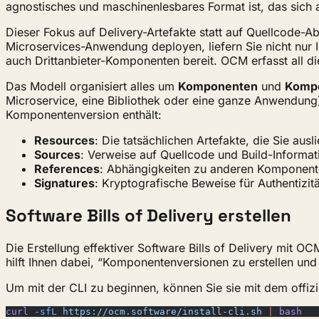
agnostisches und maschinenlesbares Format ist, das sich a
Dieser Fokus auf Delivery-Artefakte statt auf Quellcode-A
Microservices-Anwendung deployen, liefern Sie nicht nur 
auch Drittanbieter-Komponenten bereit. OCM erfasst all di
Das Modell organisiert alles um
Komponenten
und
Kompo
Microservice, eine Bibliothek oder eine ganze Anwendung
Komponentenversion enthält:
Resources
: Die tatsächlichen Artefakte, die Sie aus
Sources
: Verweise auf Quellcode und Build-Informa
References
: Abhängigkeiten zu anderen Komponen
Signatures
: Kryptografische Beweise für Authentizitä
Software Bills of Delivery erstellen
Die Erstellung effektiver Software Bills of Delivery mit O
hilft Ihnen dabei, “Komponentenversionen zu erstellen und
Um mit der CLI zu beginnen, können Sie sie mit dem offiziell
curl
 -sfL
 https://ocm.software/install-cli.sh
 |
 bash