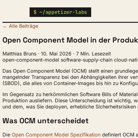
$
~/appetizer-labs
← Alle Beiträge
Open Component Model in der Produktio
Matthias Bruns
·
10. Mai 2026
·
7 Min. Lesezeit
open-component-model
software-supply-chain
cloud-nat
Das Open Component Model (OCM) stellt einen grundlegen
mangelnder Transparenz bei den Abhängigkeiten ihrer vert
(SBOD), die alles von Container-Images bis hin zu Konfigu
Im Gegensatz zu herkömmlichen Software Bills of Materials
Produktion ausliefern. Diese Unterscheidung ist wichtig
und dem, was Sie deployen, erhebliche Sicherheitsrisiken 
Was OCM unterscheidet
Die
Open Component Model Spezifikation
definiert OCM a